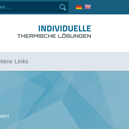
itere Links
tern